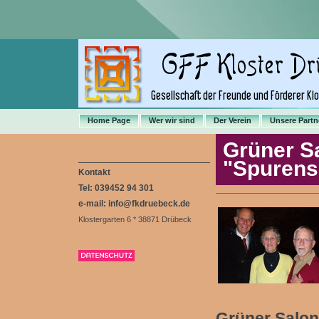
Home Page
Wer wir sind
Der Verein
Unsere Partn
Grüner S
"Spurens
Kontakt
Tel: 039452 94 301
e-mail: info@fkdruebeck.de
Klostergarten 6 * 38871 Drübeck
Grüner Salon